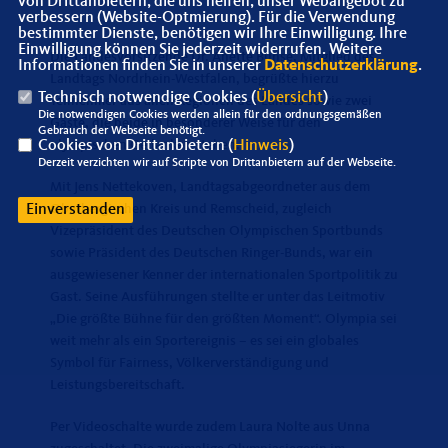
von Drittanbietern, die uns helfen, unser Webangebot zu
verbessern (Website-Optmierung). Für die Verwendung
bestimmter Dienste, benötigen wir Ihre Einwilligung. Ihre
Einwilligung können Sie jederzeit widerrufen. Weitere
Die Landesvorsitzende Dr. Anette Bunse, Mitglied des
Informationen finden Sie in unserer
Datenschutzerklärung
.
Landtags Nordrhein-Westfalen, begrüßte hierzu
Technisch notwendige Cookies (
Übersicht
)
Teilnehmer aus allen Regionen des Landes sowie zwei
Die notwendigen Cookies werden allein für den ordnungsgemäßen
Gäste, die beide in besonderer Weise für den
Gebrauch der Webseite benötigt.
olympischen Gedanken stehen.
Cookies von Drittanbietern (
Hinweis
)
Derzeit verzichten wir auf Scripte von Drittanbietern auf der Webseite.
Mit Jens Nettekoven, Landtagsabgeordneter aus dem
Oberbergischen Kreis und Remscheid, zugleich
Einverstanden
Vizepräsident des Deutschen Olympischen Sportbunds
sowie Präsident des Deutschen Ringer-Bunds, war ein
ausgewiesener Kenner der internationalen Sportpolitik zu
Gast. Seine Ausführungen stellte er unter das Leitmotiv
Die größte Bühne für den größten Moment“. Olympia sei
weit mehr als ein Sportereignis – es sei ein globales
Symbol für Fairness, Völkerverständigung und
Leistungsbereitschaft.
Per Videoschalte wurde zudem Laura Nolte aus Unna