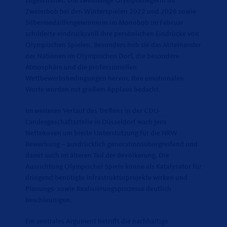
zugeschaltet. Die zweimalige Olympiasiegerin im
Zweierbob bei den Winterspielen 2022 und 2026 sowie
Silbermedaillengewinnerin im Monobob im Februar
schilderte eindrucksvoll ihre persönlichen Eindrücke von
Olympischen Spielen. Besonders hob sie das Miteinander
der Nationen im Olympischen Dorf, die besondere
Atmosphäre und die professionellen
Wettbewerbsbedingungen hervor. Ihre emotionalen
Worte wurden mit großem Applaus bedacht.
Im weiteren Verlauf des Treffens in der CDU-
Landesgeschäftsstelle in Düsseldorf warb Jens
Nettekoven um breite Unterstützung für die NRW-
Bewerbung – ausdrücklich generationsübergreifend und
damit auch im älteren Teil der Bevölkerung. Die
Ausrichtung Olympischer Spiele könne als Katalysator für
dringend benötigte Infrastrukturprojekte wirken und
Planungs- sowie Realisierungsprozesse deutlich
beschleunigen.
Ein zentrales Argument betrifft die nachhaltige