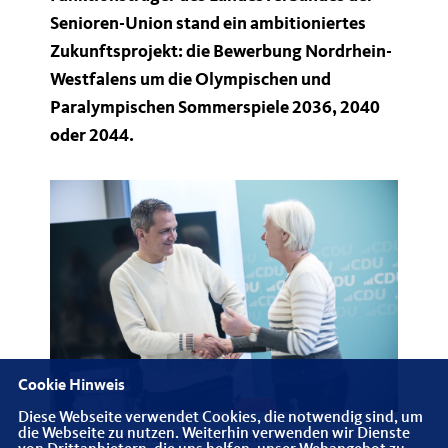
Senioren-Union stand ein ambitioniertes
Zukunftsprojekt: die Bewerbung Nordrhein-
Westfalens um die Olympischen und
Paralympischen Sommerspiele 2036, 2040
oder 2044.
Cookie Hinweis
Diese Webseite verwendet Cookies, die notwendig sind, um
die Webseite zu nutzen. Weiterhin verwenden wir Dienste
Jens Nettekoven MdL und Dr. Anette Bunse MdL