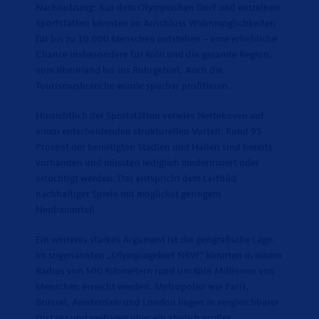
Nachnutzung: Aus dem Olympischen Dorf und einzelnen
Sportstätten könnten im Anschluss Wohnmöglichkeiten
für bis zu 10.000 Menschen entstehen – eine erhebliche
Chance insbesondere für Köln und die gesamte Region,
vom Rheinland bis ins Ruhrgebiet. Auch die
Tourismusbranche würde spürbar profitieren.
Hinsichtlich der Sportstätten verwies Nettekoven auf
einen entscheidenden strukturellen Vorteil: Rund 95
Prozent der benötigten Stadien und Hallen sind bereits
vorhanden und müssten lediglich modernisiert oder
ertüchtigt werden. Das entspricht dem Leitbild
nachhaltiger Spiele mit möglichst geringem
Neubauanteil.
Ein weiteres starkes Argument ist die geografische Lage.
Im sogenannten „Olympiagebiet NRW“ könnten in einem
Radius von 500 Kilometern rund um Köln Millionen von
Menschen erreicht werden. Metropolen wie Paris,
Brüssel, Amsterdam und London liegen in vergleichbarer
Distanz und verfügen über ein ähnlich großes