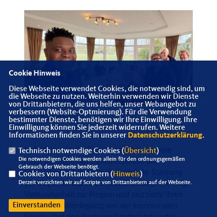
Cookie Hinweis
Diese Webseite verwendet Cookies, die notwendig sind, um
die Webseite zu nutzen. Weiterhin verwenden wir Dienste
von Drittanbietern, die uns helfen, unser Webangebot zu
verbessern (Website-Optmierung). Für die Verwendung
📸 Clifford Okoro
bestimmter Dienste, benötigen wir Ihre Einwilligung. Ihre
Einwilligung können Sie jederzeit widerrufen. Weitere
Informationen finden Sie in unserer
Datenschutzerklärung
.
Im Mittelpunkt der Sitzung standen zentrale
Technisch notwendige Cookies (
Übersicht
)
Die notwendigen Cookies werden allein für den ordnungsgemäßen
Zukunftsfragen der Seniorenpolitik, der
Gebrauch der Webseite benötigt.
Generationenzusammenhalt und die Stärkung
Cookies von Drittanbietern (
Hinweis
)
der Mitgliederarbeit. Dr. Bunse betonte ihre enge
Derzeit verzichten wir auf Scripte von Drittanbietern auf der Webseite.
Verbundenheit zur Region und skizzierte ihren
politischen Werdegang von der kommunalen
Einverstanden
Ebene über den Bottroper Stadtrat bis in den